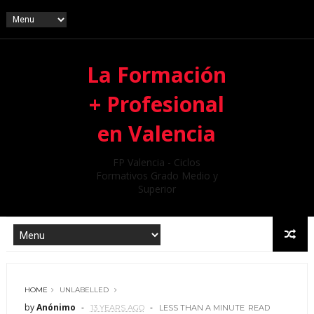
La Formación
+ Profesional
en Valencia
FP Valencia - Ciclos
Formativos Grado Medio y
Superior
HOME
UNLABELLED
by
Anónimo
13 YEARS AGO
LESS THAN A MINUTE
READ