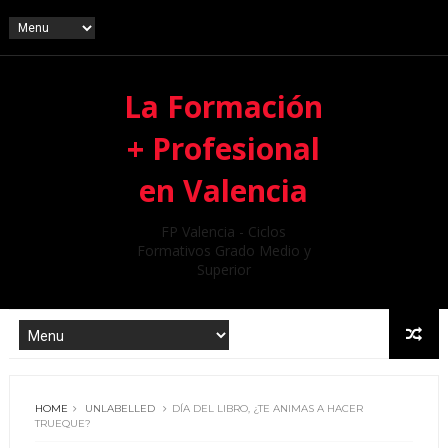
La Formación
+ Profesional
en Valencia
FP Valencia - Ciclos
Formativos Grado Medio y
Superior
HOME
UNLABELLED
DÍA DEL LIBRO, ¿TE ANIMAS A HACER
TRUEQUE?