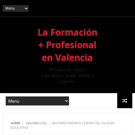
La Formación
+ Profesional
en Valencia
FP Valencia - Ciclos
Formativos Grado Medio y
Superior
HOME
UNLABELLED
RECONOCIMIENTO CENTRO DE CALIDAD
EDUCATIVA