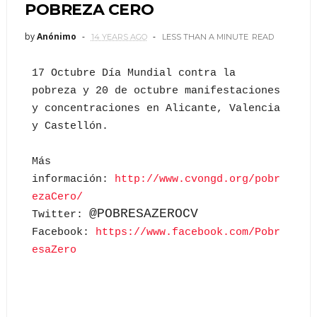
POBREZA CERO
by
Anónimo
14 YEARS AGO
LESS THAN A MINUTE
READ
17 Octubre
Día
Mundial contra la
pobreza y 20 de octubre manifestaciones
y concentraciones en Alicante, Valencia
y Castellón.
Más
información:
http://www.cvongd.org/pobr
ezaCero/
@
POBRESAZEROCV
Twitter:
Facebook:
https://www.facebook.com/Pobr
esaZero