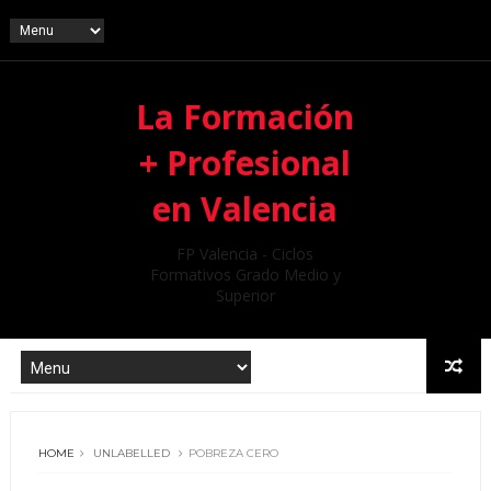
La Formación
+ Profesional
en Valencia
FP Valencia - Ciclos
Formativos Grado Medio y
Superior
HOME
UNLABELLED
POBREZA CERO