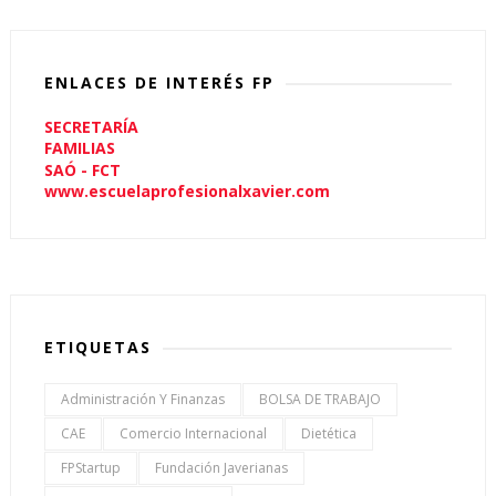
ENLACES DE INTERÉS FP
SECRETARÍA
FAMILIAS
SAÓ - FCT
www.escuelaprofesionalxavier.com
ETIQUETAS
Administración Y Finanzas
BOLSA DE TRABAJO
CAE
Comercio Internacional
Dietética
FPStartup
Fundación Javerianas