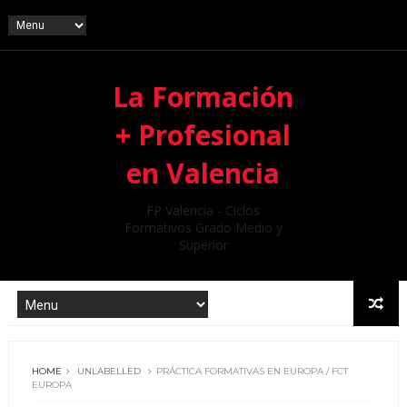
La Formación
+ Profesional
en Valencia
FP Valencia - Ciclos
Formativos Grado Medio y
Superior
HOME
UNLABELLED
PRÁCTICA FORMATIVAS EN EUROPA / FCT
EUROPA