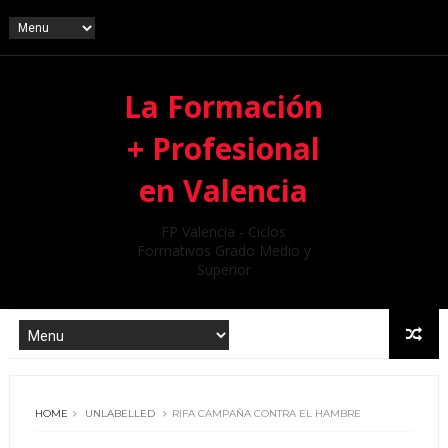
La Formación
+ Profesional
en Valencia
FP Valencia - Ciclos
Formativos Grado Medio y
Superior
HOME
UNLABELLED
RIFA CAMPAÑA CONTRA EL HAMBRE