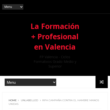
La Formación
+ Profesional
en Valencia
FP Valencia - Ciclos
Formativos Grado Medio y
Superior
HOME
UNLABELLED
RIFA CAMPAÑA CONTRA EL HAMBRE MANOS
UNIDAS