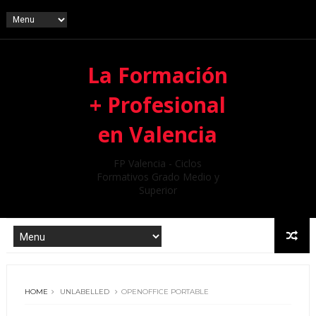
La Formación
+ Profesional
en Valencia
FP Valencia - Ciclos
Formativos Grado Medio y
Superior
HOME
UNLABELLED
OPENOFFICE PORTABLE