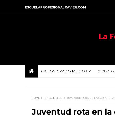
ESCUELAPROFESIONALXAVIER.COM
La F
CICLOS GRADO MEDIO FP
CICLOS 
HOME
UNLABELLED
JUVENTUD ROTA EN LA CARRETERA
Juventud rota en la 