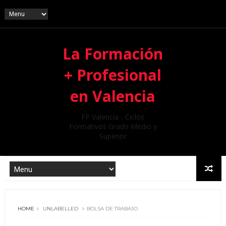
La Formación
+ Profesional
en Valencia
FP Valencia - Ciclos
Formativos Grado Medio y
Superior
HOME
UNLABELLED
BOLSA DE TRABAJO