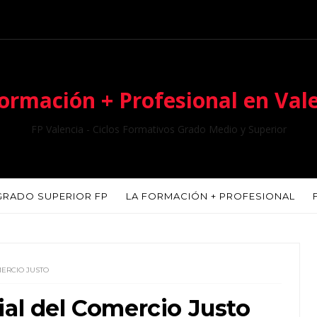
ormación + Profesional en Val
FP Valencia - Ciclos Formativos Grado Medio y Superior
GRADO SUPERIOR FP
LA FORMACIÓN + PROFESIONAL
MERCIO JUSTO
ial del Comercio Justo