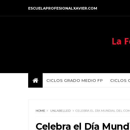
ESCUELAPROFESIONALXAVIER.COM
La F
CICLOS GRADO MEDIO FP
CICLOS 
HOME
UNLABELLED
CELEBRA EL DÍA MUNDIAL DEL CO
Celebra el Día Mund