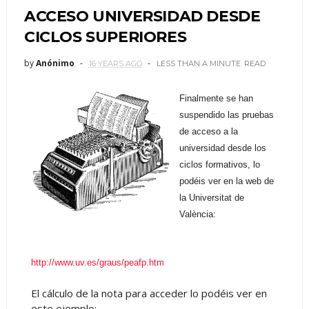
ACCESO UNIVERSIDAD DESDE
CICLOS SUPERIORES
by
Anónimo
16 YEARS AGO
LESS THAN A MINUTE
READ
Finalmente se han
suspendido las pruebas
de acceso a la
universidad desde los
ciclos formativos, lo
podéis ver en la web de
la Universitat de
València:
http://www.uv.es/graus/peafp.htm
El cálculo de la nota para acceder lo podéis ver en
este ejemplo: