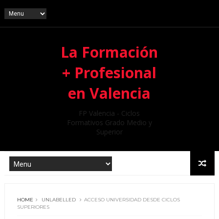
La Formación
+ Profesional
en Valencia
FP Valencia - Ciclos
Formativos Grado Medio y
Superior
HOME
UNLABELLED
ACCESO UNIVERSIDAD DESDE CICLOS
SUPERIORES