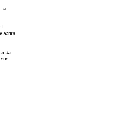
READ
el
e abrirá
mendar
" que