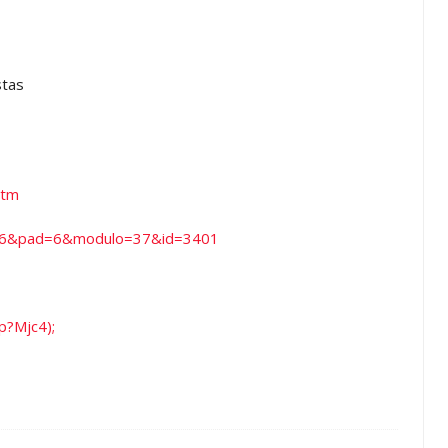
stas
htm
p?a=6&pad=6&modulo=37&id=3401
p?Mjc4);