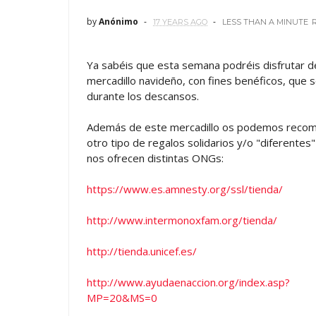
by
Anónimo
17 YEARS AGO
LESS THAN A MINUTE
Ya sabéis que esta semana podréis disfrutar d
mercadillo navideño, con fines benéficos, que s
durante los descansos.
Además de este mercadillo os podemos reco
otro tipo de regalos solidarios y/o "diferentes
nos ofrecen distintas ONGs:
https://www.es.amnesty.org/ssl/tienda/
http://www.intermonoxfam.org/tienda/
http://tienda.unicef.es/
http://www.ayudaenaccion.org/index.asp?
MP=20&MS=0