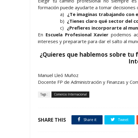
Elegir tu camino profesional no siempre es
formación puede ayudarte a tomar decisiones 
a)
¿Te imaginas trabajando con 
b)
¿Tienes claro qué sector del c
c)
¿Prefieres incorporarte al mu
En
Escuela Profesional Xavier
podemos aco
intereses y prepararte para dar el salto al mun
¿Quieres que hablemos sobre tu 
Int
Manuel Lleó Muñoz
Docente FP de Administración y Finanzas y Com
Tags :
Comercio Internacional
SHARE THIS
Share it
Tweet