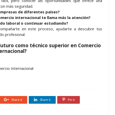
 fácil, pero conocer las oportunidades que ofrece una
con más seguridad.
empresas de diferentes países?
omercio internacional te llama más la atención?
ndo laboral o continuar estudiando?
mpañarte en este proceso, ayudarte a descubrir tus
do profesional.
futuro como técnico superior en Comercio
ernacional?
ercio Internacional
Share it
Share it
Pin it