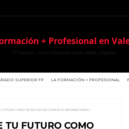
ormación + Profesional en Val
FP Valencia - Ciclos Formativos Grado Medio y Superior
GRADO SUPERIOR FP
LA FORMACIÓN + PROFESIONAL
U FUTURO COMO TÉCNICO/A EN COMERCIO INTERNACIONAL?
E TU FUTURO COMO