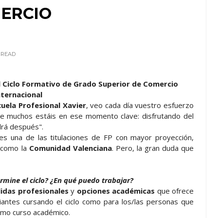
MERCIO
READ
l Ciclo Formativo de Grado Superior de Comercio
nternacional
cuela Profesional Xavier
, veo cada día vuestro esfuerzo
ue muchos estáis en ese momento clave: disfrutando del
drá después".
es una de las titulaciones de FP con mayor proyección,
 como la
Comunidad Valenciana
. Pero, la gran duda que
mine el ciclo? ¿En qué puedo trabajar?
lidas profesionales
y
opciones académicas
que ofrece
iantes cursando el ciclo como para los/las personas que
óximo curso académico.