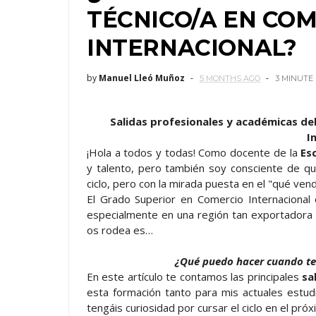
TÉCNICO/A EN CO
INTERNACIONAL?
by
Manuel Lleó Muñoz
5 MONTHS AGO
3 MINUTE
Salidas profesionales y académicas de
I
¡Hola a todos y todas! Como docente de la
Es
y talento, pero también soy consciente de q
ciclo, pero con la mirada puesta en el "qué ven
El Grado Superior en Comercio Internacional 
especialmente en una región tan exportadora
os rodea es…
¿Qué puedo hacer cuando ter
En este artículo te contamos las principales
sa
esta formación tanto para mis actuales estud
tengáis curiosidad por cursar el ciclo en el pr