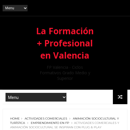
La Formación
+ Profesional
en Valencia
FP Valencia - Ciclos
Formativos Grado Medio y
Superior
HOME
ACTIVIDADES COMERCIALES
ANIMACIÓN SOCIOCULTURAL Y
TURÍSTICA
EMPRENDIMIENTO EN FP
ACTIVIDADES COMERCIALES Y
ANIMACIÓN SOCIOCULTURAL SE INSPIRAN CON PLUG & PLAY