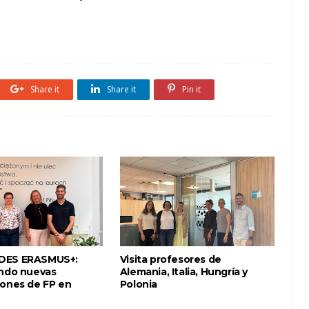
Share it
Share it
Pin it
DES ERASMUS+:
Visita profesores de
endo nuevas
Alemania, Italia, Hungría y
iones de FP en
Polonia