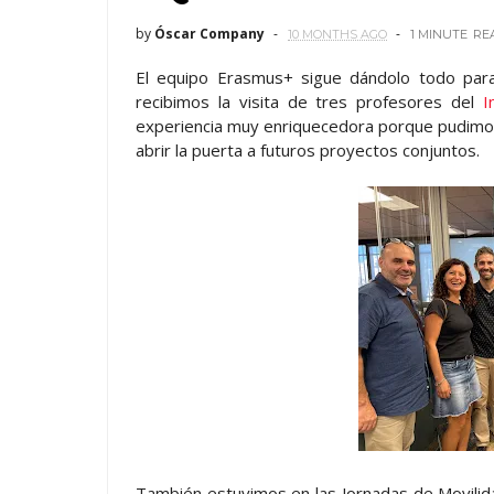
by
Óscar Company
10 MONTHS AGO
1 MINUTE
RE
El equipo Erasmus+ sigue dándolo todo par
recibimos la visita de tres profesores del
I
experiencia muy enriquecedora porque pudimos 
abrir la puerta a futuros proyectos conjuntos.
También estuvimos en las Jornadas de Movili