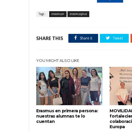
Tags :
erasmus+
erasmusplus
SHARE THIS
Share it
Tweet
YOU MIGHT ALSO LIKE
Erasmus en primera persona:
MOVILIDA
nuestras alumnas te lo
fortaleci
cuentan
colaborac
Europa