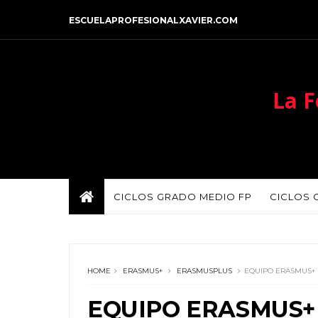
ESCUELAPROFESIONALXAVIER.COM
La F
CICLOS GRADO MEDIO FP
CICLOS 
HOME
ERASMUS+
ERASMUSPLUS
EQUIPO ERASMUS+ 
EQUIPO ERASMUS+