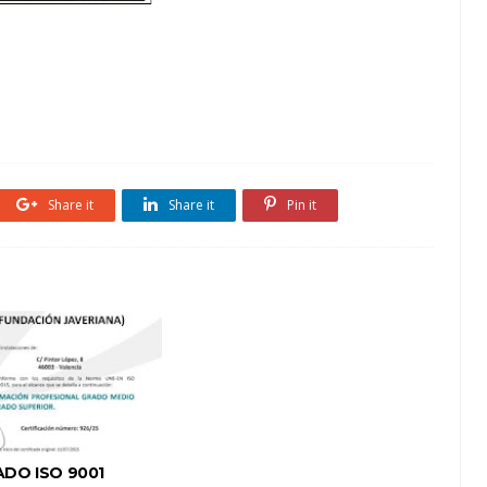
Share it
Share it
Pin it
ADO ISO 9001