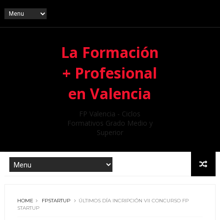
La Formación
+ Profesional
en Valencia
FP Valencia - Ciclos
Formativos Grado Medio y
Superior
HOME
FPSTARTUP
ÚLTIMOS DÍA INCRIPCIÓN VII CONCURSO FP
STARTUP