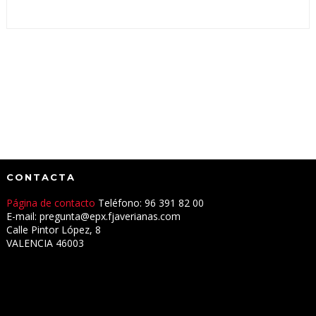
CONTACTA
Página de contacto
Teléfono: 96 391 82 00
E-mail: pregunta@epx.fjaverianas.com
Calle Pintor López, 8
VALENCIA 46003