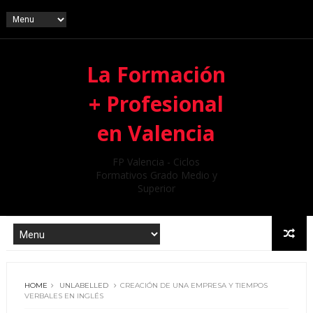
La Formación
+ Profesional
en Valencia
FP Valencia - Ciclos
Formativos Grado Medio y
Superior
HOME
UNLABELLED
CREACIÓN DE UNA EMPRESA Y TIEMPOS
VERBALES EN INGLÉS