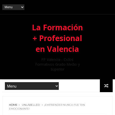
La Formación
+ Profesional
en Valencia
FP Valencia - Ciclos
Formativos Grado Medio y
Superior
HOME
UNLABELLED
¡EMPRENDER NUNCA FUE TAN
EMOCIONANTE!