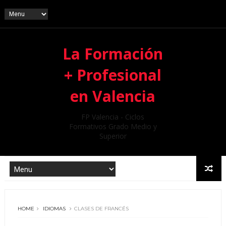
La Formación
+ Profesional
en Valencia
FP Valencia - Ciclos
Formativos Grado Medio y
Superior
HOME
IDIOMAS
CLASES DE FRANCÉS