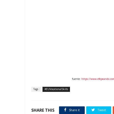
fuente:
https://www.efepeando.com/
Tags :
#EUVocationalSkills
SHARE THIS
Share it
Tweet