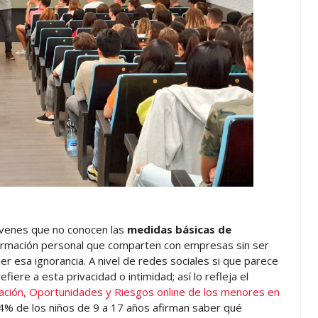
óvenes que no conocen las
medidas básicas de
formación personal que comparten con empresas sin ser
r esa ignorancia. A nivel de redes sociales si que parece
iere a esta privacidad o intimidad; así lo refleja el
ación, Oportunidades y Riesgos online de los menores en
% de los niños de 9 a 17 años afirman saber qué