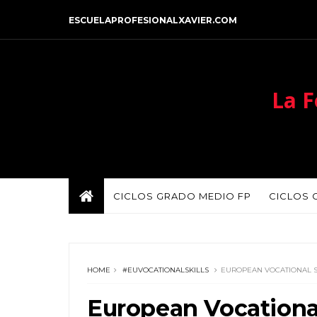
ESCUELAPROFESIONALXAVIER.COM
La F
CICLOS GRADO MEDIO FP
CICLOS 
HOME
#EUVOCATIONALSKILLS
EUROPEAN VOCATIONAL S
European Vocational