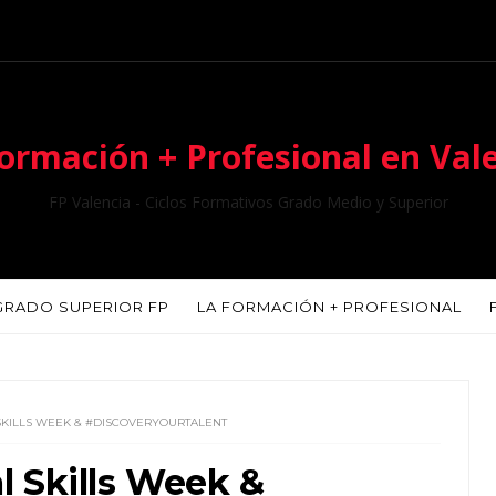
ormación + Profesional en Val
FP Valencia - Ciclos Formativos Grado Medio y Superior
GRADO SUPERIOR FP
LA FORMACIÓN + PROFESIONAL
KILLS WEEK & #DISCOVERYOURTALENT
 Skills Week &