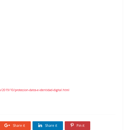
2019/10/proteccion-datos-e-identidad-digital.html
Share it
Share it
Pin it