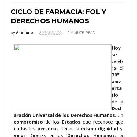
CICLO DE FARMACIA: FOL Y
DERECHOS HUMANOS
by
Anónimo
8 YEARS AGO
1 MINUTE
READ
Hoy
se
celeb
ra el
70º
aniv
ersa
rio
de la
Decl
aración Universal de los Derechos Humanos
. Un
compromiso
de los
Estados
que reconoce que
todas
las
personas
tienen la
misma dignidad
y
valor
. Gracias a los
Derechos Humanos
, la