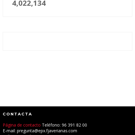
4,022,134
CONTACTA
Página de contacto
Teléfono: 96 391 82 00
E-mail: pregunta@epx.fjaverianas.com