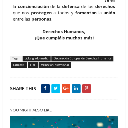
te
en
la
concienciación
de la
defensa
de los
derechos
que nos
protegen
a todos y
fomentan
la
unión
entre las
personas
.
Derechos Humanos,
¡Que cumpláis muchos más!
Tags :
ciclos grado medio
Declaración Europea de Derechos Humanos
Farmacia
FOL
formación profesional
SHARE THIS
YOU MIGHT ALSO LIKE