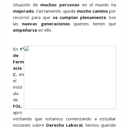
situación de
muchas personas
en el mundo ha
mejorado
. Ciertamente, queda
mucho camino
por
recorrer para que
se cumplan plenamente
. Son
las
nuevas generaciones
quienes tienen que
empeñarse
en ello.
En
1º
de
Farm
acia
C
, en
el
mód
ulo
de
FOL
,
apro
vechando que estamos comenzando a estudiar
nociones sobre
Derecho Laboral
, hemos querido