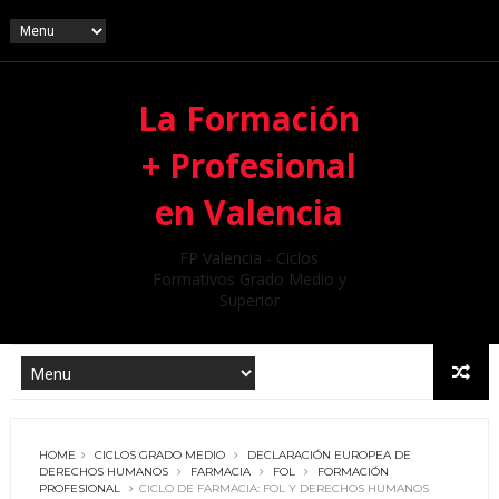
La Formación
+ Profesional
en Valencia
FP Valencia - Ciclos
Formativos Grado Medio y
Superior
HOME
CICLOS GRADO MEDIO
DECLARACIÓN EUROPEA DE
DERECHOS HUMANOS
FARMACIA
FOL
FORMACIÓN
PROFESIONAL
CICLO DE FARMACIA: FOL Y DERECHOS HUMANOS