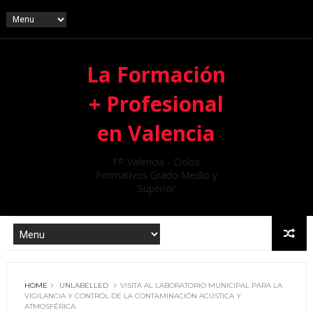
La Formación
+ Profesional
en Valencia
FP Valencia - Ciclos
Formativos Grado Medio y
Superior
HOME
UNLABELLED
VISITA AL LABORATORIO MUNICIPAL PARA LA
VIGILANCIA Y CONTROL DE LA CONTAMINACIÓN ACÚSTICA Y
ATMOSFÉRICA.