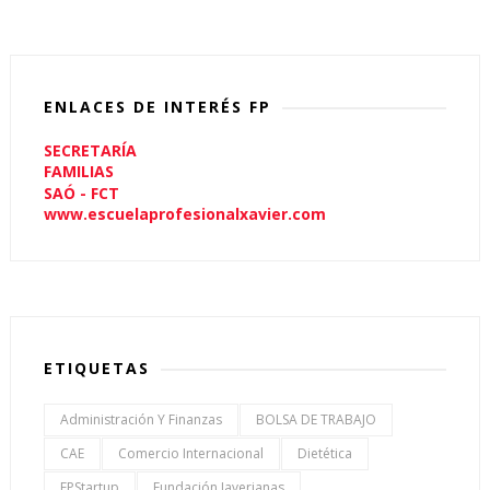
ENLACES DE INTERÉS FP
SECRETARÍA
FAMILIAS
SAÓ - FCT
www.escuelaprofesionalxavier.com
ETIQUETAS
Administración Y Finanzas
BOLSA DE TRABAJO
CAE
Comercio Internacional
Dietética
FPStartup
Fundación Javerianas