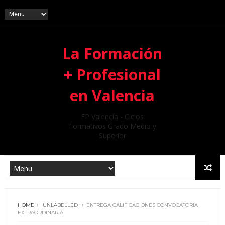
La Formación
+ Profesional
en Valencia
FP Valencia - Ciclos
Formativos Grado Medio y
Superior
HOME
UNLABELLED
ENTREGA CALIFICACIONES CONVOCATORIA
EXTRAORDINARIA