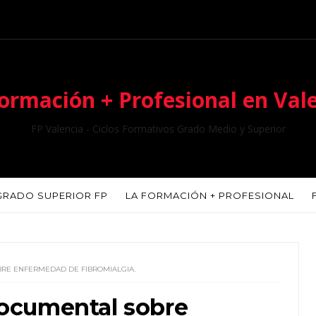
ormación + Profesional en Val
FP Valencia - Ciclos Formativos Grado Medio y Superior
GRADO SUPERIOR FP
LA FORMACIÓN + PROFESIONAL
BRE ENFERMEDAD DE FIBROMIALGIA.
ocumental sobre