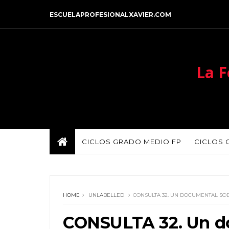
ESCUELAPROFESIONALXAVIER.COM
La F
CICLOS GRADO MEDIO FP
CICLOS 
HOME
UNLABELLED
CONSULTA 32. UN DOCUMENTAL SO
CONSULTA 32. Un d