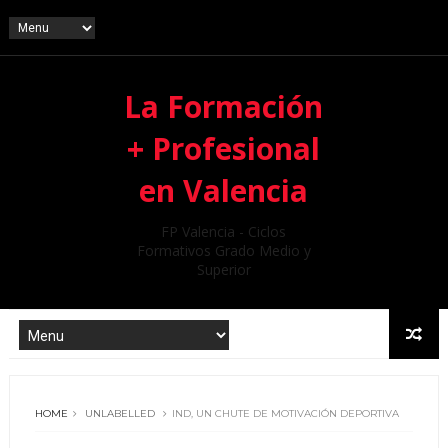
La Formación
+ Profesional
en Valencia
FP Valencia - Ciclos
Formativos Grado Medio y
Superior
HOME
UNLABELLED
IND, UN CHUTE DE MOTIVACIÓN DEPORTIVA