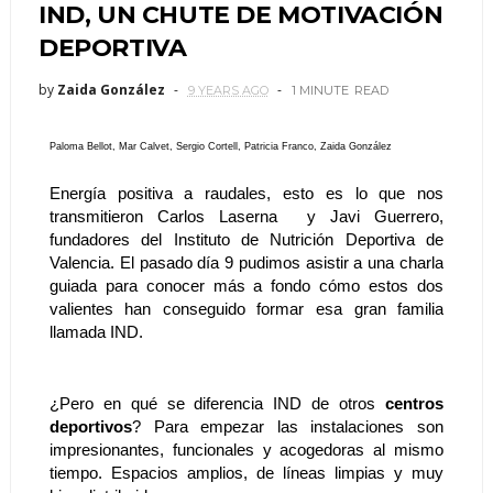
IND, UN CHUTE DE MOTIVACIÓN
DEPORTIVA
by
Zaida González
9 YEARS AGO
1 MINUTE
READ
Paloma Bellot, Mar Calvet, Sergio Cortell, Patricia Franco, Zaida González
Energía positiva a raudales, esto es lo que nos 
transmitieron Carlos Laserna  y Javi Guerrero, 
fundadores del Instituto de Nutrición Deportiva de 
Valencia. El pasado día 9 pudimos asistir a una charla 
guiada para conocer más a fondo cómo estos dos 
valientes han conseguido formar esa gran familia 
llamada IND.  
¿Pero en qué se diferencia IND de otros 
centros 
deportivos
? Para empezar las instalaciones son 
impresionantes, funcionales y acogedoras al mismo 
tiempo. Espacios amplios, de líneas limpias y muy 