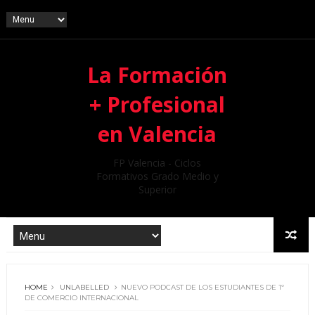
La Formación
+ Profesional
en Valencia
FP Valencia - Ciclos
Formativos Grado Medio y
Superior
HOME
UNLABELLED
NUEVO PODCAST DE LOS ESTUDIANTES DE 1º
DE COMERCIO INTERNACIONAL