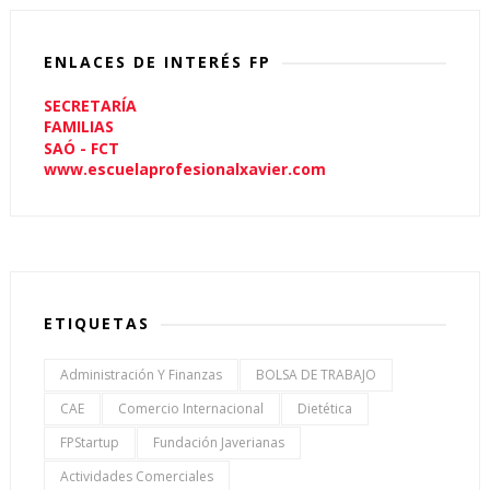
ENLACES DE INTERÉS FP
SECRETARÍA
FAMILIAS
SAÓ - FCT
www.escuelaprofesionalxavier.com
ETIQUETAS
Administración Y Finanzas
BOLSA DE TRABAJO
CAE
Comercio Internacional
Dietética
FPStartup
Fundación Javerianas
Actividades Comerciales