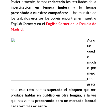
Posteriormente, hemos 
redactado 
los resultados de la 
investigación
 en lengua inglesa
 y lo hemos
presentado a nuestros compañeros.  
Una muestra de 
los
 trabajos escritos
 los podéis encontrar en
 nuestro 
English Corner 
y en el 
English Corner de la Escuela de 
Madrid.
Aunq
ue 
qued
e 
much
o por 
mejo
rar, 
graci
as a este 
reto
 hemos 
superado el bloqueo 
que nos 
produce 
hablar en público en otra lengua
, a la vez 
que nos vamos 
preparando para un mercado laboral 
cada vez más exigente.