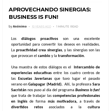
APROVECHANDO SINERGIAS:
BUSINESS IS FUN!
by
Anónimo
10 YEARS AGO
1 MINUTE
READ
Los 
diálogos proactivos
 son una excelente 
oportunidad para convertir los deseos en realidades. 
La 
proactividad crea sinergias
, y las sinergias son las 
que provocan el 
cambio 
y
la
 transformación
.
Una muestra de estos diálogos es el  
intercambio de 
experiencias educativas
 entre los cuatro centros de 
las 
Escuelas Javerianas
 que tuvo lugar el pasado 
verano en 
Galapagar (Madrid).
  Allí, la profesora 
Sara 
Sacristán
 nos puso al día del programa 
Business is fun!
que trata de trabajar las 
competencias profesionales 
en inglés
 de forma 
más motivadora,
 a través de 
divertidos retos
 asociados a la 
cultura 