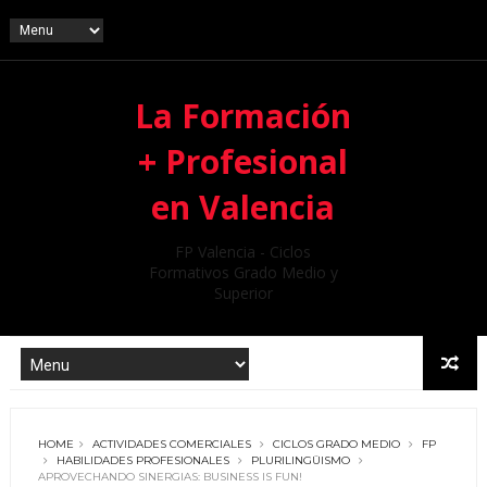
La Formación
+ Profesional
en Valencia
FP Valencia - Ciclos
Formativos Grado Medio y
Superior
HOME
ACTIVIDADES COMERCIALES
CICLOS GRADO MEDIO
FP
HABILIDADES PROFESIONALES
PLURILINGÜISMO
APROVECHANDO SINERGIAS: BUSINESS IS FUN!