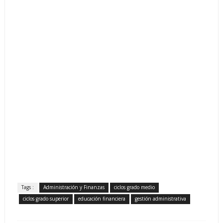
Tags :
Administración y Finanzas
ciclos grado medio
ciclos grado superior
educación financiera
gestión administrativa