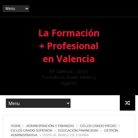
La Formación
+ Profesional
en Valencia
FP Valencia - Ciclos
Formativos Grado Medio y
Superior
HOME
ADMINISTRACIÓN Y FINANZAS
CICLOS GRADO MEDIO
CICLOS GRADO SUPERIOR
EDUCACIÓN FINANCIERA
GESTIÓN
ADMINISTRATIVA
VISITA AL BANCO DE ESPAÑA