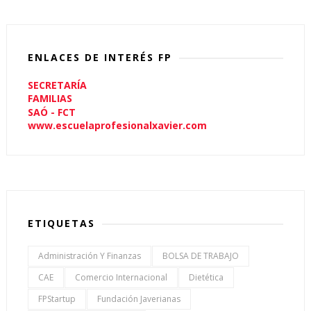
ENLACES DE INTERÉS FP
SECRETARÍA
FAMILIAS
SAÓ - FCT
www.escuelaprofesionalxavier.com
ETIQUETAS
Administración Y Finanzas
BOLSA DE TRABAJO
CAE
Comercio Internacional
Dietética
FPStartup
Fundación Javerianas