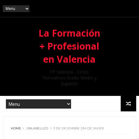
La Formación
+ Profesional
en Valencia
FP Valencia - Ciclos
Formativos Grado Medio y
Superior
HOME
UNLABELLED
3 DE DICIEMBRE DÍA DE JAVIER