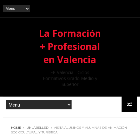
La Formación
+ Profesional
en Valencia
FP Valencia - Ciclos
Formativos Grado Medio y
Superior
HOME
UNLABELLED
VISITA ALUMNOS Y ALUMNAS DE ANIMACIÓN
SOCIOCULTURAL Y TURÍSTICA