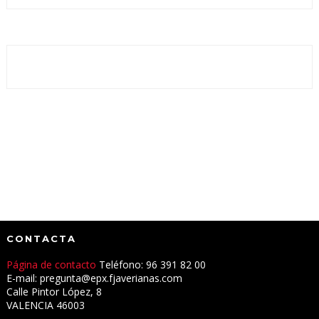
CONTACTA
Página de contacto
Teléfono: 96 391 82 00
E-mail: pregunta@epx.fjaverianas.com
Calle Pintor López, 8
VALENCIA 46003