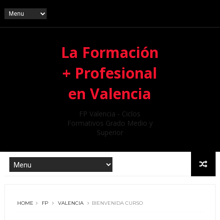
La Formación
+ Profesional
en Valencia
FP Valencia - Ciclos
Formativos Grado Medio y
Superior
HOME
FP
VALENCIA
BIENVENIDA CURSO