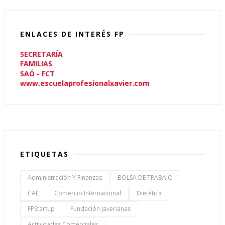
ENLACES DE INTERÉS FP
SECRETARÍA
FAMILIAS
SAÓ - FCT
www.escuelaprofesionalxavier.com
ETIQUETAS
Administración Y Finanzas
BOLSA DE TRABAJO
CAE
Comercio Internacional
Dietética
FPStartup
Fundación Javerianas
Actividades Comerciales