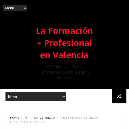
La Formación
+ Profesional
en Valencia
FP Valencia - Ciclos
Formativos Grado Medio y
Superior
HOME
FP
UNIVERSIDAD
PRESENTACIÓN ESTUDIOS
UNIVERSIDAD ISABEL I