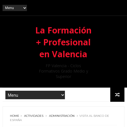
La Formación
+ Profesional
en Valencia
FP Valencia - Ciclos
Formativos Grado Medio y
Superior
HOME
ACTIVIDADES
ADMINISTRACIÓN
VISITA AL BANCO DE
ESPAÑA