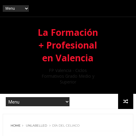
La Formación
+ Profesional
en Valencia
FP Valencia - Ciclos
Formativos Grado Medio y
Superior
HOME
UNLABELLED
DÍA DEL CELIACO