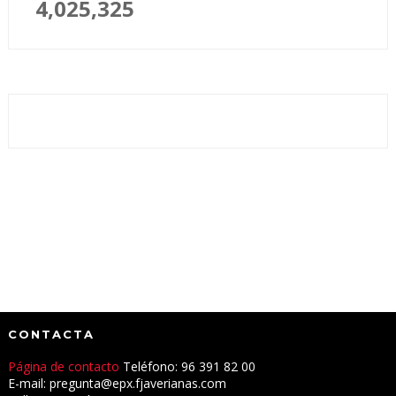
4,025,325
CONTACTA
Página de contacto
Teléfono: 96 391 82 00
E-mail: pregunta@epx.fjaverianas.com