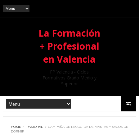
La Formación
+ Profesional
en Valencia
FP Valencia - Ciclos
Formativos Grado Medio y
Superior
HOME
PASTORAL
CAMPAÑA DE RECOGIDA DE MANTAS Y SACOS DE
DORMIR