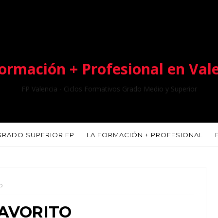
ormación + Profesional en Val
FP Valencia - Ciclos Formativos Grado Medio y Superior
GRADO SUPERIOR FP
LA FORMACIÓN + PROFESIONAL
O
FAVORITO