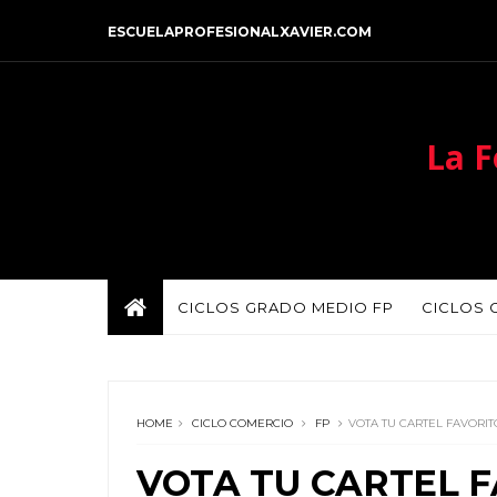
ESCUELAPROFESIONALXAVIER.COM
La F
CICLOS GRADO MEDIO FP
CICLOS 
HOME
CICLO COMERCIO
FP
VOTA TU CARTEL FAVORIT
VOTA TU CARTEL 