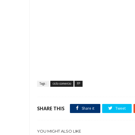
Tags :
ciclo comercio
FP
SHARE THIS
Share it
Tweet
YOU MIGHT ALSO LIKE