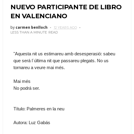
NUEVO PARTICIPANTE DE LIBRO
EN VALENCIANO
by
carmen benlloch
12 YEARS AGO
LESS THAN A MINUTE
READ
"Aquesta nit us estimareu amb desesperasió: sabeu
que será l´última nit que passareu plegats. No us
tornareu a veure mai més.
Mai més
No podrá ser.
Título: Palmeres en la neu
Autora: Luz Gabás