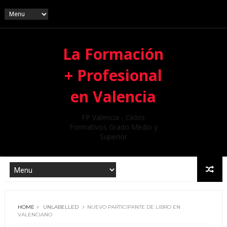
La Formación
+ Profesional
en Valencia
FP Valencia - Ciclos
Formativos Grado Medio y
Superior
HOME
UNLABELLED
NUEVO PARTICIPANTE DE LIBRO EN
VALENCIANO