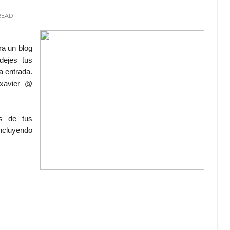
READ
a un blog
dejes tus
a entrada.
pxavier @
s de tus
ncluyendo