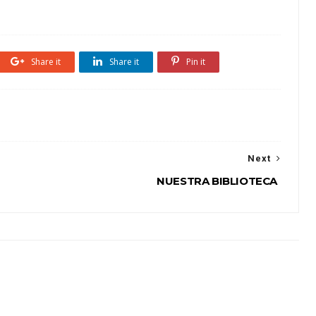
Share it
Share it
Pin it
Next
a
NUESTRA BIBLIOTECA