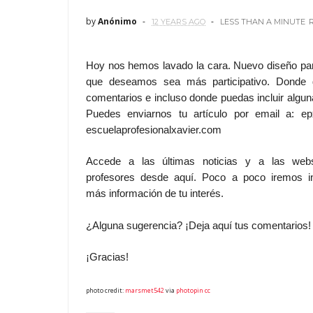
by
Anónimo
12 YEARS AGO
LESS THAN A MINUTE
Hoy nos hemos lavado la cara. Nuevo diseño par
que deseamos sea más participativo. Donde 
comentarios e incluso donde puedas incluir algun
Puedes enviarnos tu artículo por email a: e
escuelaprofesionalxavier.com
Accede a las últimas noticias y a las web
profesores desde aquí. Poco a poco iremos i
más información de tu interés.
¿Alguna sugerencia? ¡Deja aquí tus comentarios!
¡Gracias!
photo credit:
marsmet542
via
photopin
cc