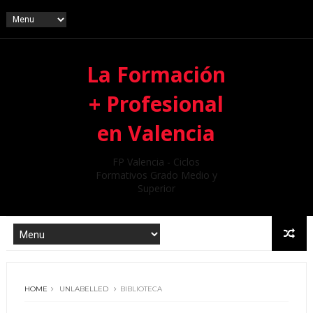
La Formación
+ Profesional
en Valencia
FP Valencia - Ciclos
Formativos Grado Medio y
Superior
HOME
UNLABELLED
BIBLIOTECA