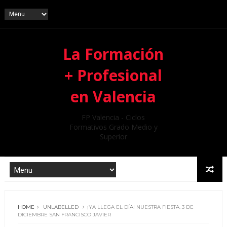
La Formación
+ Profesional
en Valencia
FP Valencia - Ciclos
Formativos Grado Medio y
Superior
HOME
UNLABELLED
¡YA LLEGA EL DÍA! NUESTRA FIESTA. 3 DE
DICIEMBRE SAN FRANCISCO JAVIER