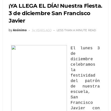
¡YA LLEGA EL DÍA! Nuestra Fiesta.
3 de diciembre San Francisco
Javier
by
Anónimo
14 YEARS AGO
LESS THAN A MINUTE
READ
El lunes 3
de
diciembre
celebramos
la
festividad
del patrón
de nuestra
escuela,
San
Francisco
Javier con