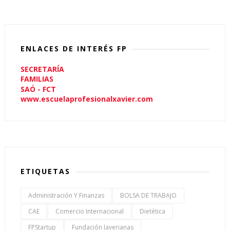
ENLACES DE INTERÉS FP
SECRETARÍA
FAMILIAS
SAÓ - FCT
www.escuelaprofesionalxavier.com
ETIQUETAS
Administración Y Finanzas
BOLSA DE TRABAJO
CAE
Comercio Internacional
Dietética
FPStartup
Fundación Javerianas