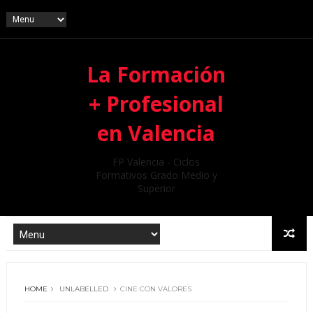
La Formación
+ Profesional
en Valencia
FP Valencia - Ciclos
Formativos Grado Medio y
Superior
HOME
UNLABELLED
CINE CON VALORES