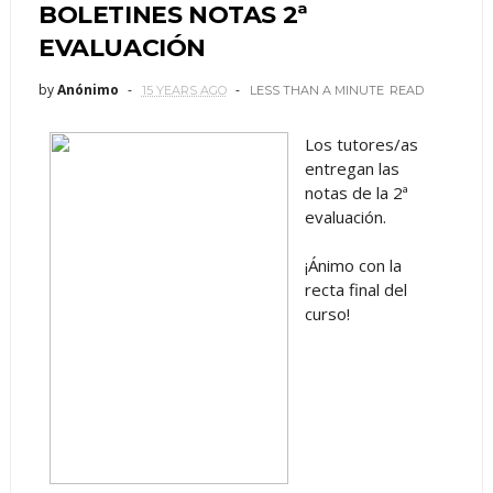
BOLETINES NOTAS 2ª
EVALUACIÓN
by
Anónimo
15 YEARS AGO
LESS THAN A MINUTE
READ
Los tutores/as
entregan las
notas de la 2ª
evaluación.
¡Ánimo con la
recta final del
curso!