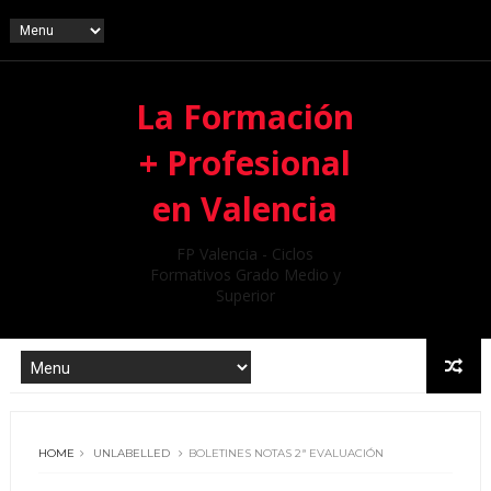
La Formación
+ Profesional
en Valencia
FP Valencia - Ciclos
Formativos Grado Medio y
Superior
HOME
UNLABELLED
BOLETINES NOTAS 2ª EVALUACIÓN