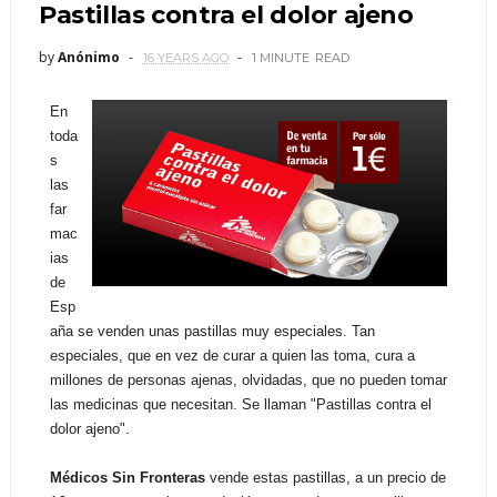
Pastillas contra el dolor ajeno
by
Anónimo
16 YEARS AGO
1 MINUTE
READ
En
toda
s
las
far
mac
ias
de
Esp
aña se venden unas pastillas muy especiales. Tan
especiales, que en vez de curar a quien las toma, cura a
millones de personas ajenas, olvidadas, que no pueden tomar
las medicinas que necesitan.
Se llaman "Pastillas contra el
dolor ajeno".
Médicos Sin Fronteras
vende estas pastillas, a un precio de