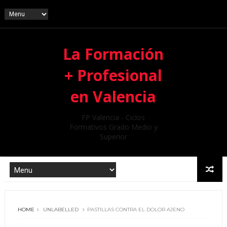
La Formación
+ Profesional
en Valencia
FP Valencia - Ciclos
Formativos Grado Medio y
Superior
HOME
UNLABELLED
PASTILLAS CONTRA EL DOLOR AJENO